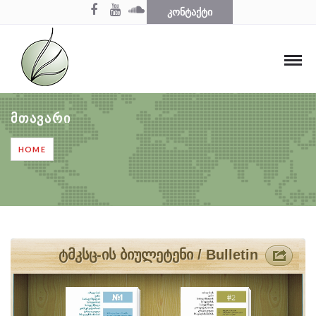
ᲙᲝᲜᲢᲐᲥᲢᲘ
ᲛᲗᲐᲕᲐᲠᲘ
HOME