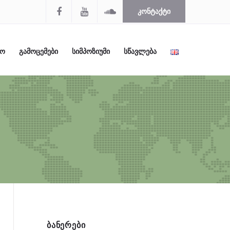
ᲙᲝᲜᲢᲐᲥᲢᲘ
ᲚᲝ
ᲒᲐᲛᲝᲪᲔᲛᲔᲑᲘ
ᲡᲘᲛᲞᲝᲖᲘᲣᲛᲘ
ᲡᲬᲐᲕᲚᲔᲑᲐ
ᲑᲐᲜᲔᲠᲔᲑᲘ