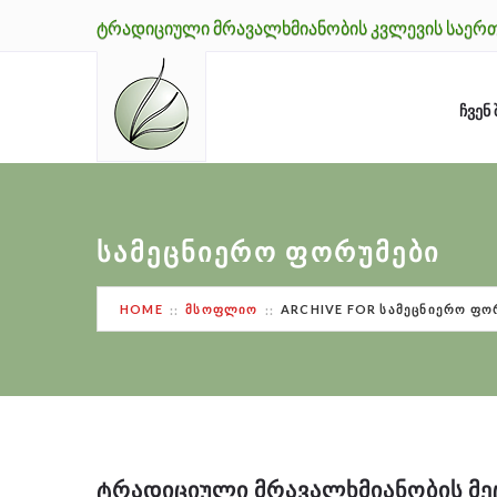
ᲢᲠᲐᲓᲘᲪᲘᲣᲚᲘ ᲛᲠᲐᲕᲐᲚᲮᲛᲘᲐᲜᲝᲑᲘᲡ ᲙᲕᲚᲔᲕᲘᲡ ᲡᲐᲔᲠ
ᲩᲕᲔᲜ 
ᲡᲐᲛᲔᲪᲜᲘᲔᲠᲝ ᲤᲝᲠᲣᲛᲔᲑᲘ
HOME
ᲛᲡᲝᲤᲚᲘᲝ
ARCHIVE FOR ᲡᲐᲛᲔᲪᲜᲘᲔᲠᲝ ᲤᲝ
ᲢᲠᲐᲓᲘᲪᲘᲣᲚᲘ ᲛᲠᲐᲕᲐᲚᲮᲛᲘᲐᲜᲝᲑᲘᲡ ᲛᲔ