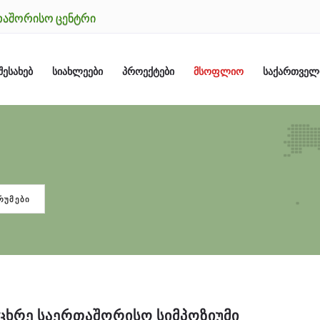
ᲗᲐᲨᲝᲠᲘᲡᲝ ᲪᲔᲜᲢᲠᲘ
ᲨᲔᲡᲐᲮᲔᲑ
ᲡᲘᲐᲮᲚᲔᲔᲑᲘ
ᲞᲠᲝᲔᲥᲢᲔᲑᲘ
ᲛᲡᲝᲤᲚᲘᲝ
ᲡᲐᲥᲐᲠᲗᲕᲔ
ᲠᲣᲛᲔᲑᲘ
ᲪᲮᲠᲔ ᲡᲐᲔᲠᲗᲐᲨᲝᲠᲘᲡᲝ ᲡᲘᲛᲞᲝᲖᲘᲣᲛᲘ