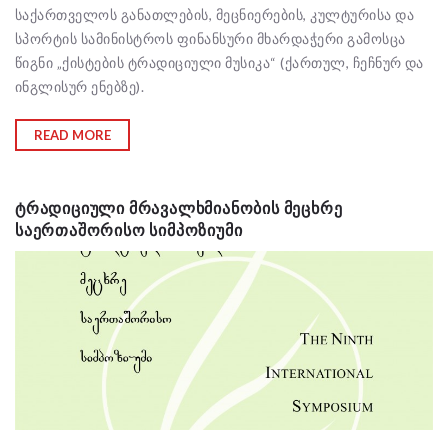
საქართველოს განათლების, მეცნიერების, კულტურისა და
სპორტის სამინისტროს ფინანსური მხარდაჭერი გამოსცა
წიგნი „ქისტების ტრადიციული მუსიკა“ (ქართულ, ჩეჩნურ და
ინგლისურ ენებზე).
READ MORE
ᲢᲠᲐᲓᲘᲪᲘᲣᲚᲘ ᲛᲠᲐᲕᲐᲚᲮᲛᲘᲐᲜᲝᲑᲘᲡ ᲛᲔᲪᲮᲠᲔ
ᲡᲐᲔᲠᲗᲐᲨᲝᲠᲘᲡᲝ ᲡᲘᲛᲞᲝᲖᲘᲣᲛᲘ