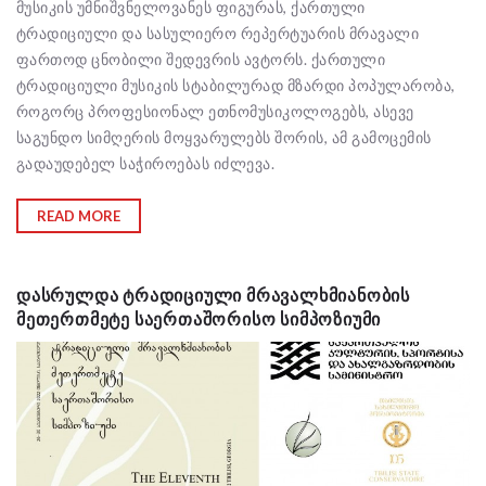
მუსიკის უმნიშვნელოვანეს ფიგურას, ქართული
ტრადიციული და სასულიერო რეპერტუარის მრავალი
ფართოდ ცნობილი შედევრის ავტორს. ქართული
ტრადიციული მუსიკის სტაბილურად მზარდი პოპულარობა,
როგორც პროფესიონალ ეთნომუსიკოლოგებს, ასევე
საგუნდო სიმღერის მოყვარულებს შორის, ამ გამოცემის
გადაუდებელ საჭიროებას იძლევა.
READ MORE
ᲓᲐᲡᲠᲣᲚᲓᲐ ᲢᲠᲐᲓᲘᲪᲘᲣᲚᲘ ᲛᲠᲐᲕᲐᲚᲮᲛᲘᲐᲜᲝᲑᲘᲡ
ᲛᲔᲗᲔᲠᲗᲛᲔᲢᲔ ᲡᲐᲔᲠᲗᲐᲨᲝᲠᲘᲡᲝ ᲡᲘᲛᲞᲝᲖᲘᲣᲛᲘ