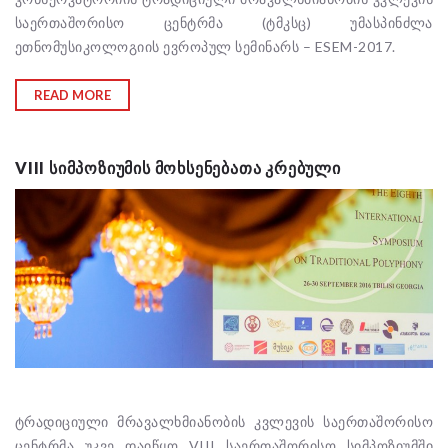
საერთაშორისო ცენტრმა (ტმკსც) უმასპინძლა
ეთნომუსიკოლოგიის ევროპულ სემინარს – ESEM-2017.
READ MORE
VIII ᲡᲘᲛᲞᲝᲖᲘᲣᲛᲘᲡ ᲛᲝᲮᲡᲔᲜᲔᲑᲐᲗᲐ ᲙᲠᲔᲑᲣᲚᲘ
ტრადიციული მრავალხმიანობის კვლევის საერთაშორისო
ცენტრმა უკვე დაიწყო VIII საერთაშორისო სიმპოზიუმში