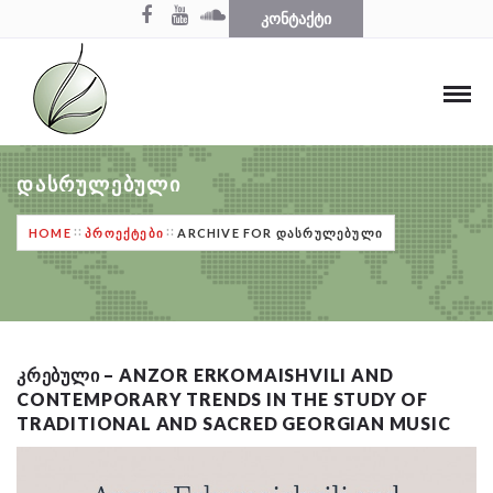
ᲙᲝᲜᲢᲐᲥᲢᲘ
ᲓᲐᲡᲠᲣᲚᲔᲑᲣᲚᲘ
HOME
ᲞᲠᲝᲔᲥᲢᲔᲑᲘ
ARCHIVE FOR ᲓᲐᲡᲠᲣᲚᲔᲑᲣᲚᲘ
ᲙᲠᲔᲑᲣᲚᲘ – ANZOR ERKOMAISHVILI AND
CONTEMPORARY TRENDS IN THE STUDY OF
TRADITIONAL AND SACRED GEORGIAN MUSIC