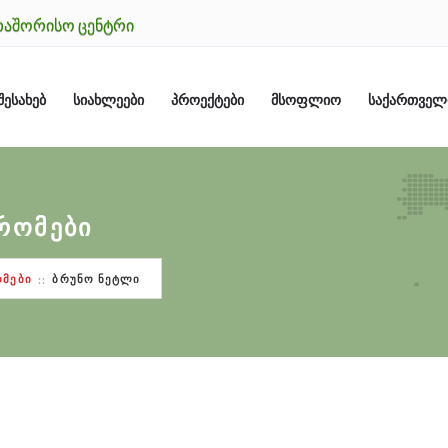
ᲗᲐᲨᲝᲠᲘᲡᲝ ᲪᲔᲜᲢᲠᲘ
ᲨᲔᲡᲐᲮᲔᲑ
ᲡᲘᲐᲮᲚᲔᲔᲑᲘ
ᲞᲠᲝᲔᲥᲢᲔᲑᲘ
ᲛᲡᲝᲤᲚᲘᲝ
ᲡᲐᲥᲐᲠᲗᲕᲔ
ᲠᲝᲛᲔᲑᲘ
ᲛᲔᲑᲘ
ᲑᲠᲣᲜᲝ ᲜᲔᲢᲚᲘ