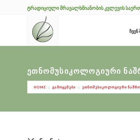
ᲢᲠᲐᲓᲘᲪᲘᲣᲚᲘ ᲛᲠᲐᲕᲐᲚᲮᲛᲘᲐᲜᲝᲑᲘᲡ ᲙᲕᲚᲔᲕᲘᲡ ᲡᲐᲔᲠ
ᲩᲕᲔᲜ 
ᲔᲗᲜᲝᲛᲣᲡᲘᲙᲝᲚᲝᲒᲘᲣᲠᲘ ᲜᲐᲨ
HOME
ᲒᲐᲛᲝᲪᲔᲛᲔᲑᲘ
ᲔᲗᲜᲝᲛᲣᲡᲘᲙᲝᲚᲝᲒᲘᲣᲠᲘ ᲜᲐᲨᲠᲝ