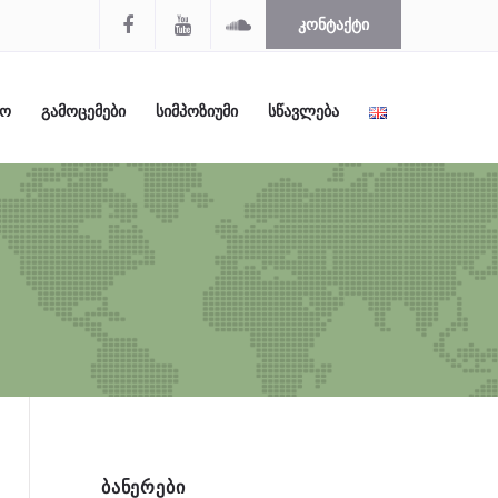
ᲙᲝᲜᲢᲐᲥᲢᲘ
ᲚᲝ
ᲒᲐᲛᲝᲪᲔᲛᲔᲑᲘ
ᲡᲘᲛᲞᲝᲖᲘᲣᲛᲘ
ᲡᲬᲐᲕᲚᲔᲑᲐ
ᲑᲐᲜᲔᲠᲔᲑᲘ