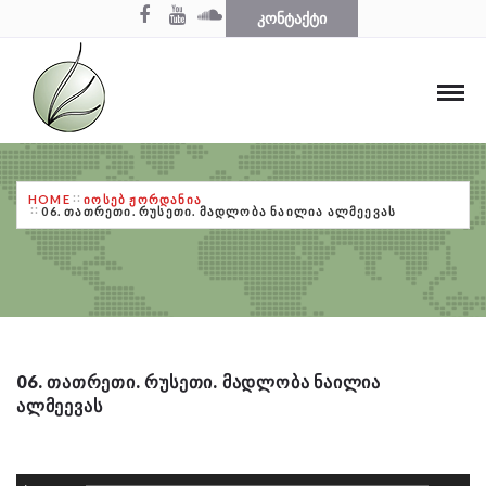
ᲙᲝᲜᲢᲐᲥᲢᲘ
HOME
ᲘᲝᲡᲔᲑ ᲟᲝᲠᲓᲐᲜᲘᲐ
06. ᲗᲐᲗᲠᲔᲗᲘ. ᲠᲣᲡᲔᲗᲘ. ᲛᲐᲓᲚᲝᲑᲐ ᲜᲐᲘᲚᲘᲐ ᲐᲚᲛᲔᲔᲕᲐᲡ
06. ᲗᲐᲗᲠᲔᲗᲘ. ᲠᲣᲡᲔᲗᲘ. ᲛᲐᲓᲚᲝᲑᲐ ᲜᲐᲘᲚᲘᲐ
ᲐᲚᲛᲔᲔᲕᲐᲡ