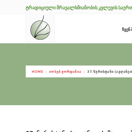
ᲢᲠᲐᲓᲘᲪᲘᲣᲚᲘ ᲛᲠᲐᲕᲐᲚᲮᲛᲘᲐᲜᲝᲑᲘᲡ ᲙᲕᲚᲔᲕᲘᲡ ᲡᲐᲔᲠ
ᲩᲕᲔᲜ 
HOME
ᲘᲝᲡᲔᲑ ᲟᲝᲠᲓᲐᲜᲘᲐ
37. ᲜᲣᲠᲘᲡᲢᲐᲜᲘ (ᲐᲕᲦᲐᲜ