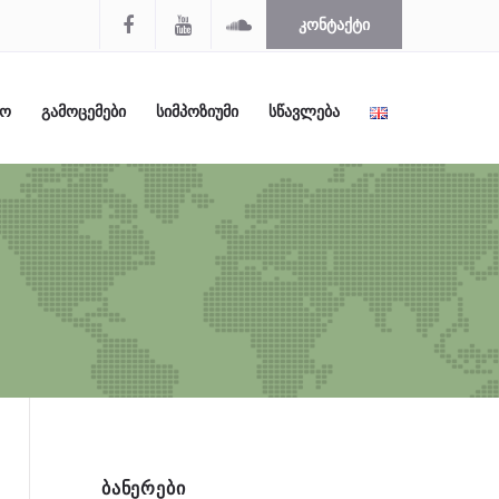
ᲙᲝᲜᲢᲐᲥᲢᲘ
ᲚᲝ
ᲒᲐᲛᲝᲪᲔᲛᲔᲑᲘ
ᲡᲘᲛᲞᲝᲖᲘᲣᲛᲘ
ᲡᲬᲐᲕᲚᲔᲑᲐ
ᲑᲐᲜᲔᲠᲔᲑᲘ