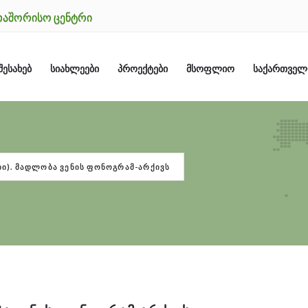
ᲗᲐᲨᲝᲠᲘᲡᲝ ᲪᲔᲜᲢᲠᲘ
ᲨᲔᲡᲐᲮᲔᲑ
ᲡᲘᲐᲮᲚᲔᲔᲑᲘ
ᲞᲠᲝᲔᲥᲢᲔᲑᲘ
ᲛᲡᲝᲤᲚᲘᲝ
ᲡᲐᲥᲐᲠᲗᲕᲔ
ᲔᲗᲘ). ᲛᲐᲓᲚᲝᲑᲐ ᲕᲔᲜᲘᲡ ᲤᲝᲜᲝᲒᲠᲐᲛ-ᲐᲠᲥᲘᲕᲡ