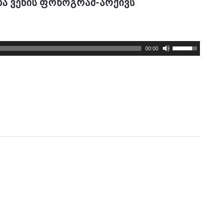
ᲑᲐ ᲕᲔᲜᲘᲡ ᲤᲝᲜᲝᲒᲠᲐᲛ-ᲐᲠᲥᲘᲕᲡ
00:00