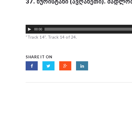
37. ᲜᲣᲠᲘᲡᲢᲐᲜᲘ (ᲐᲕᲦᲐᲜᲔᲗᲘ). ᲛᲐᲓᲚᲝ
00:00
“Track 14”. Track 14 of 24.
SHARE IT ON