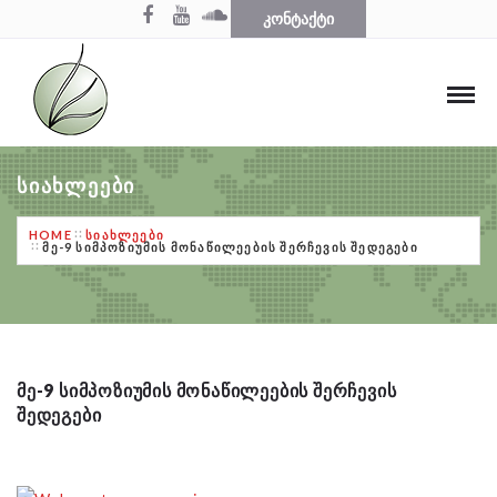
ᲙᲝᲜᲢᲐᲥᲢᲘ
ᲡᲘᲐᲮᲚᲔᲔᲑᲘ
HOME
ᲡᲘᲐᲮᲚᲔᲔᲑᲘ
ᲛᲔ-9 ᲡᲘᲛᲞᲝᲖᲘᲣᲛᲘᲡ ᲛᲝᲜᲐᲬᲘᲚᲔᲔᲑᲘᲡ ᲨᲔᲠᲩᲔᲕᲘᲡ ᲨᲔᲓᲔᲒᲔᲑᲘ
ᲛᲔ-9 ᲡᲘᲛᲞᲝᲖᲘᲣᲛᲘᲡ ᲛᲝᲜᲐᲬᲘᲚᲔᲔᲑᲘᲡ ᲨᲔᲠᲩᲔᲕᲘᲡ
ᲨᲔᲓᲔᲒᲔᲑᲘ