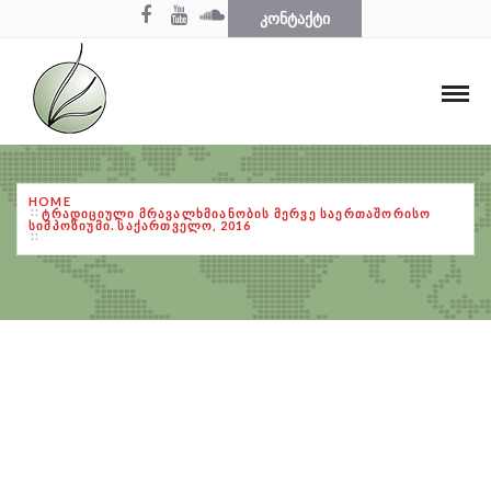
ᲙᲝᲜᲢᲐᲥᲢᲘ
HOME
ᲢᲠᲐᲓᲘᲪᲘᲣᲚᲘ ᲛᲠᲐᲕᲐᲚᲮᲛᲘᲐᲜᲝᲑᲘᲡ ᲛᲔᲠᲕᲔ ᲡᲐᲔᲠᲗᲐᲨᲝᲠᲘᲡᲝ
ᲡᲘᲛᲞᲝᲖᲘᲣᲛᲘ. ᲡᲐᲥᲐᲠᲗᲕᲔᲚᲝ, 2016