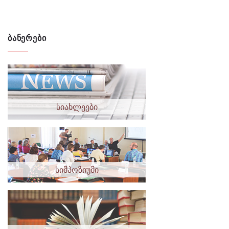
ᲑᲐᲜᲔᲠᲔᲑᲘ
სიახლეები
სიმპოზიუმი