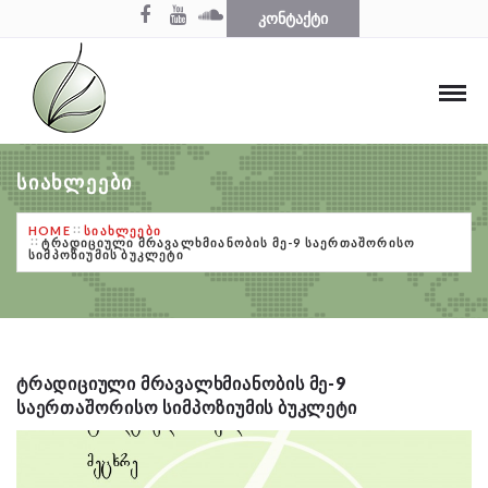
ᲙᲝᲜᲢᲐᲥᲢᲘ
ᲡᲘᲐᲮᲚᲔᲔᲑᲘ
HOME
ᲡᲘᲐᲮᲚᲔᲔᲑᲘ
ᲢᲠᲐᲓᲘᲪᲘᲣᲚᲘ ᲛᲠᲐᲕᲐᲚᲮᲛᲘᲐᲜᲝᲑᲘᲡ ᲛᲔ-9 ᲡᲐᲔᲠᲗᲐᲨᲝᲠᲘᲡᲝ
ᲡᲘᲛᲞᲝᲖᲘᲣᲛᲘᲡ ᲑᲣᲙᲚᲔᲢᲘ
ᲢᲠᲐᲓᲘᲪᲘᲣᲚᲘ ᲛᲠᲐᲕᲐᲚᲮᲛᲘᲐᲜᲝᲑᲘᲡ ᲛᲔ-9
ᲡᲐᲔᲠᲗᲐᲨᲝᲠᲘᲡᲝ ᲡᲘᲛᲞᲝᲖᲘᲣᲛᲘᲡ ᲑᲣᲙᲚᲔᲢᲘ