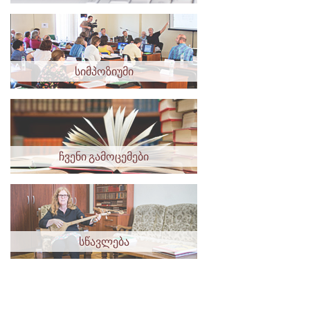
სიმპოზიუმი
ჩვენი გამოცემები
სწავლება