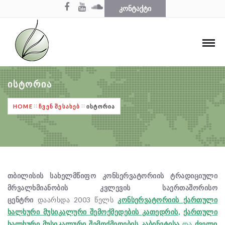
ᲙᲝᲜᲢᲐᲥᲢᲘ
ᲘᲡᲢᲝᲠᲘᲐ
HOME
ᲩᲕᲔᲜ ᲨᲔᲡᲐᲮᲔᲑ
ᲘᲡᲢᲝᲠᲘᲐ
თბილისის სახელმწიფო კონსერვატორი
ის
ტრადიციული
მრვალხმიანობის კვლევის საერთაშორისო
ცენტრი
დაარსდა 2003 წელს
კონსერვატორიის ქართული
ხალხური მუსიკალური შემოქმედების კათედრის
,
ქართული
ხალხური მუსიკალური შემოქმედების კაბინეტისა
და
ძველი