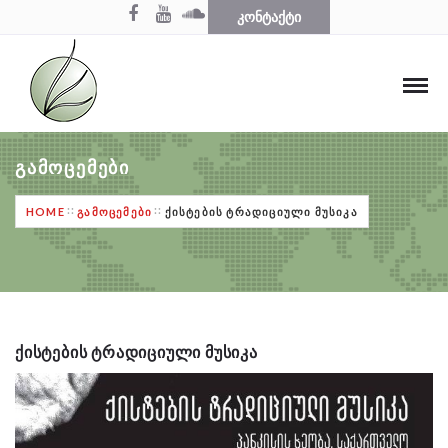
ᲙᲝᲜᲢᲐᲥᲢᲘ
ᲒᲐᲛᲝᲪᲔᲛᲔᲑᲘ
HOME
ᲒᲐᲛᲝᲪᲔᲛᲔᲑᲘ
ᲥᲘᲡᲢᲔᲑᲘᲡ ᲢᲠᲐᲓᲘᲪᲘᲣᲚᲘ ᲛᲣᲡᲘᲙᲐ
ᲥᲘᲡᲢᲔᲑᲘᲡ ᲢᲠᲐᲓᲘᲪᲘᲣᲚᲘ ᲛᲣᲡᲘᲙᲐ