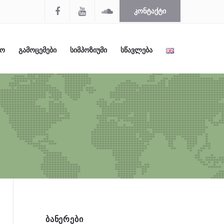
ᲙᲝᲜᲢᲐᲥᲢᲘ
ᲚᲝ
ᲒᲐᲛᲝᲪᲔᲛᲔᲑᲘ
ᲡᲘᲛᲞᲝᲖᲘᲣᲛᲘ
ᲡᲬᲐᲕᲚᲔᲑᲐ
ᲑᲐᲜᲔᲠᲔᲑᲘ