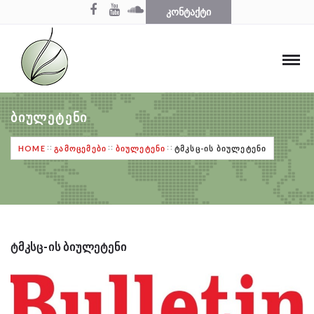
ᲙᲝᲜᲢᲐᲥᲢᲘ
ᲑᲘᲣᲚᲔᲢᲔᲜᲘ
HOME
ᲒᲐᲛᲝᲪᲔᲛᲔᲑᲘ
ᲑᲘᲣᲚᲔᲢᲔᲜᲘ
ᲢᲛᲙᲡᲪ-ᲘᲡ ᲑᲘᲣᲚᲔᲢᲔᲜᲘ
ᲢᲛᲙᲡᲪ-ᲘᲡ ᲑᲘᲣᲚᲔᲢᲔᲜᲘ