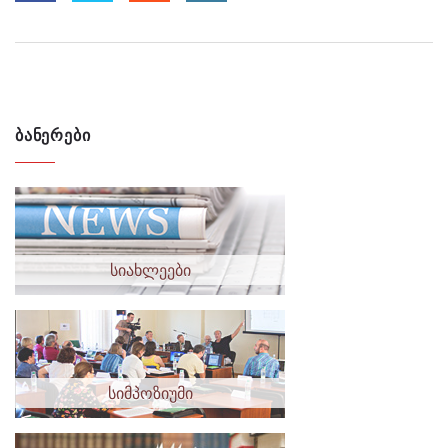
ᲑᲐᲜᲔᲠᲔᲑᲘ
სიახლეები
სიმპოზიუმი