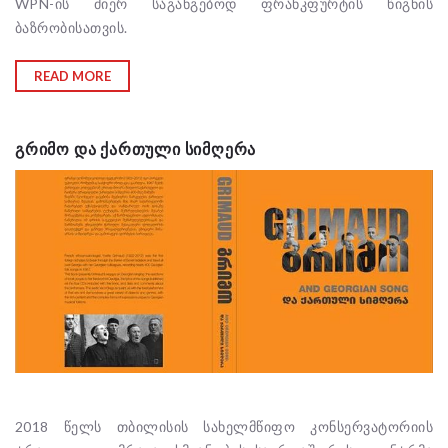
WPN-ის მიერ საგანგებოდ ფრანკფურტის წიგნის
ბაზრობისათვის.
READ MORE
ᲒᲠᲘᲛᲝ ᲓᲐ ᲥᲐᲠᲗᲣᲚᲘ ᲡᲘᲛᲦᲔᲠᲐ
2018 წელს თბილისის სახელმწიფო კონსერვატორიის