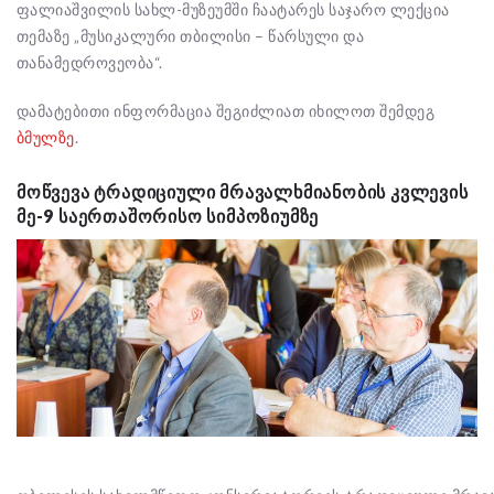
ფალიაშვილის სახლ-მუზეუმში ჩაატარეს საჯარო ლექცია
თემაზე „მუსიკალური თბილისი – წარსული და
თანამედროვეობა“.
დამატებითი ინფორმაცია შეგიძლიათ იხილოთ შემდეგ
ბმულზე
.
ᲛᲝᲬᲕᲔᲕᲐ ᲢᲠᲐᲓᲘᲪᲘᲣᲚᲘ ᲛᲠᲐᲕᲐᲚᲮᲛᲘᲐᲜᲝᲑᲘᲡ ᲙᲕᲚᲔᲕᲘᲡ
ᲛᲔ-9 ᲡᲐᲔᲠᲗᲐᲨᲝᲠᲘᲡᲝ ᲡᲘᲛᲞᲝᲖᲘᲣᲛᲖᲔ