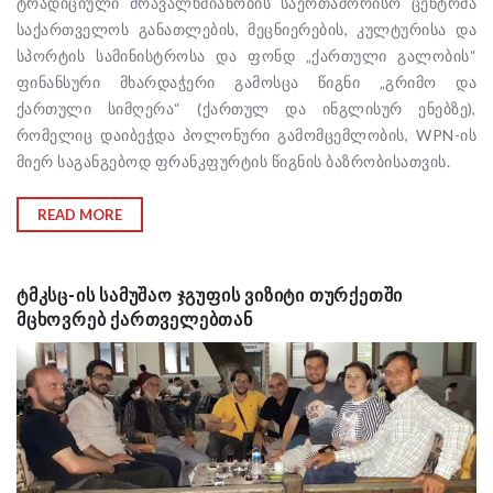
ტრადიციული მრავალხმიანობის საერთაშორისო ცენტრმა
საქართველოს განათლების, მეცნიერების, კულტურისა და
სპორტის სამინისტროსა და ფონდ „ქართული გალობის“
ფინანსური მხარდაჭერი გამოსცა წიგნი „გრიმო და
ქართული სიმღერა“ (ქართულ და ინგლისურ ენებზე),
რომელიც დაიბეჭდა პოლონური გამომცემლობის, WPN-ის
მიერ საგანგებოდ ფრანკფურტის წიგნის ბაზრობისათვის.
READ MORE
ᲢᲛᲙᲡᲪ-ᲘᲡ ᲡᲐᲛᲣᲨᲐᲝ ᲯᲒᲣᲤᲘᲡ ᲕᲘᲖᲘᲢᲘ ᲗᲣᲠᲥᲔᲗᲨᲘ
ᲛᲪᲮᲝᲕᲠᲔᲑ ᲥᲐᲠᲗᲕᲔᲚᲔᲑᲗᲐᲜ