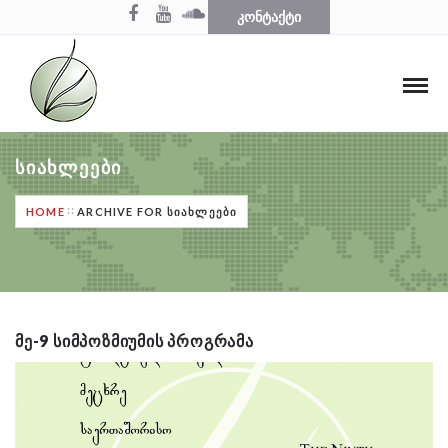
ᲙᲝᲜᲢᲐᲥᲢᲘ
ᲡᲘᲐᲮᲚᲔᲔᲑᲘ
HOME
ARCHIVE FOR ᲡᲘᲐᲮᲚᲔᲔᲑᲘ
ᲛᲔ-9 ᲡᲘᲛᲞᲝᲖᲛᲘᲣᲛᲘᲡ ᲞᲠᲝᲒᲠᲐᲛᲐ