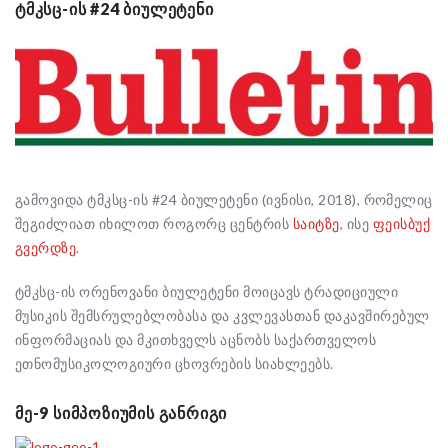
ᲢᲛᲙᲡᲪ-ᲘᲡ #24 ᲑᲘᲣᲚᲔᲢᲔᲜᲘ
გამოვიდა ტმკსც-ის #24 ბიულეტენი (ივნისი, 2018), რომელიც
შეგიძლიათ იხილოთ როგორც ცენტრის
საიტზე
, ისე
ფეისბუქ
გვერდზე
.
ტმკსც-ის ორენოვანი ბიულეტენი მოიცავს ტრადიციული
მუსიკის შემსრულებლობასა და კვლევასთან დაკავშირებულ
ინფორმაციას და მკითხველს აცნობს საქართველოს
ეთნომუსიკოლოგიური ცხოვრების სიახლეებს.
ᲛᲔ-9 ᲡᲘᲛᲞᲝᲖᲘᲣᲛᲘᲡ ᲒᲐᲜᲠᲘᲒᲘ