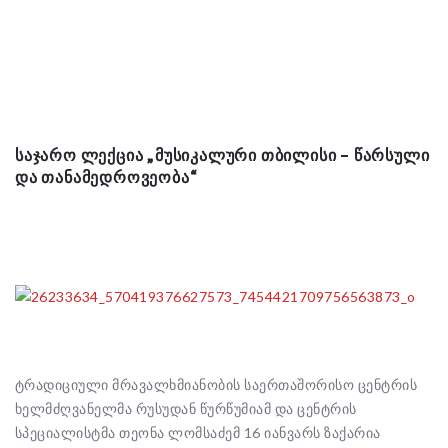
ᲡᲐᲯᲐᲠᲝ ᲚᲔᲥᲪᲘᲐ „ᲛᲣᲡᲘᲙᲐᲚᲣᲠᲘ ᲗᲑᲘᲚᲘᲡᲘ – ᲬᲐᲠᲡᲣᲚᲘ
ᲓᲐ ᲗᲐᲜᲐᲛᲔᲓᲠᲝᲕᲔᲝᲑᲐ“
ტრადიციული მრავალხმიანობის საერთაშორისო ცენტრის
ხელმძღვანელმა რუსუდან წურწუმიამ და ცენტრის
სპეციალისტმა თეონა ლომსაძემ 16 იანვარს ზაქარია